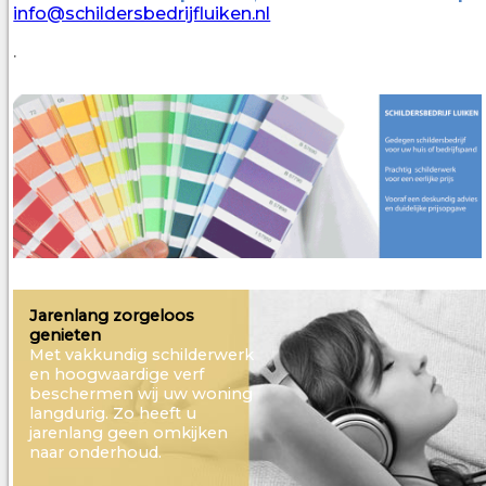
info@schildersbedrijfluiken.nl
.
Jarenlang zorgeloos
genieten
Met vakkundig schilderwerk
en hoogwaardige verf
beschermen wij uw woning
langdurig. Zo heeft u
jarenlang geen omkijken
naar onderhoud.