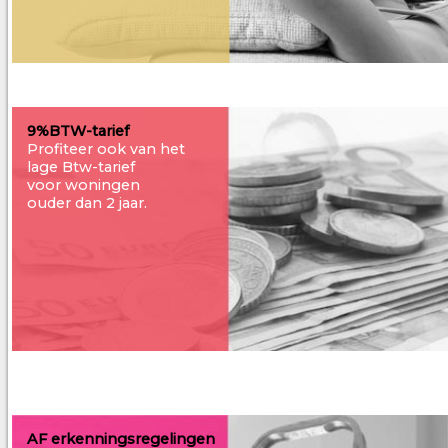
9%BTW-tarief
Profiteer ook van het
lage Btw-tarief
voor woningen
ouder dan 2 jaar.
AF erkenningsregelingen