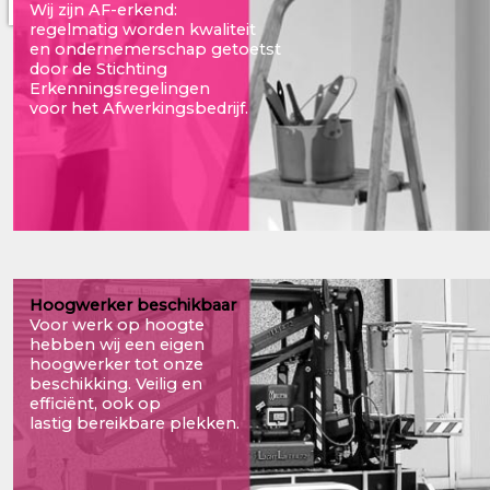
Wij zijn AF-erkend:
regelmatig worden kwaliteit
en ondernemerschap getoetst
door de Stichting
Erkenningsregelingen
voor het Afwerkingsbedrijf.
Hoogwerker beschikbaar
Voor werk op hoogte
hebben wij een eigen
hoogwerker tot onze
beschikking. Veilig en
efficiënt, ook op
lastig bereikbare plekken.